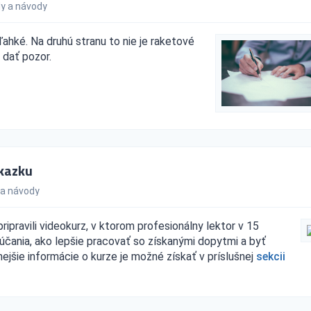
y a návody
ahké. Na druhú stranu to nie je raketové
i dať pozor.
ákazku
 a návody
ravili videokurz, v ktorom profesionálny lektor v 15
rúčania, ako lepšie pracovať so získanými dopytmi a byť
ejšie informácie o kurze je možné získať v príslušnej
sekcii