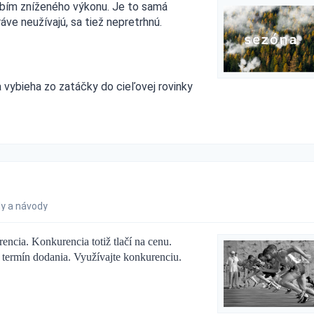
dobím zníženého výkonu. Je to samá
áve neužívajú, sa tiež nepretrhnú.
 vybieha zo zatáčky do cieľovej rovinky
y a návody
ncia. Konkurencia totiž tlačí na cenu.
a termín dodania. Využívajte konkurenciu.