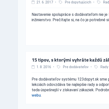
21. 6. 2017
•
Pre dopytujúcich
•
Rad
Nastavenie spolupráce s dodávateľom nie je ľ
inžinierstvo. Prečítajte si, na čo je potrebné s
15 tipov, s ktorými vyhráte každú z
1. 8. 2016
•
Pre dodávateľov
•
Rady
Pre dodávateľov systému 123dopyt.sk sme prip
lekciách odovzdáva tie najlepšie rady a odpo
teda úspešnejší v získavaní zákaziek. Podrobn
webu
.