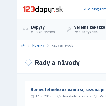
Ako funguje
Dopyty
Verejné zákazky
508
za týždeň
253
za týždeň
Novinky
Rady a návody
Rady a návody
Koniec letného užívania si, sezóna j
14. 8. 2018
•
Pre dodávateľov
•
Rad