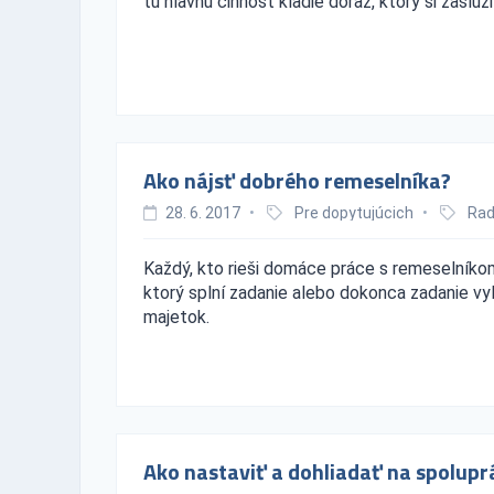
tú hlavnú činnosť kladie dôraz, ktorý si zaslúži .
Ako nájsť dobrého remeselníka?
28. 6. 2017
•
Pre dopytujúcich
•
Rad
Každý, kto rieši domáce práce s remeselníkom
ktorý splní zadanie alebo dokonca zadanie vy
majetok.
Ako nastaviť a dohliadať na spolup