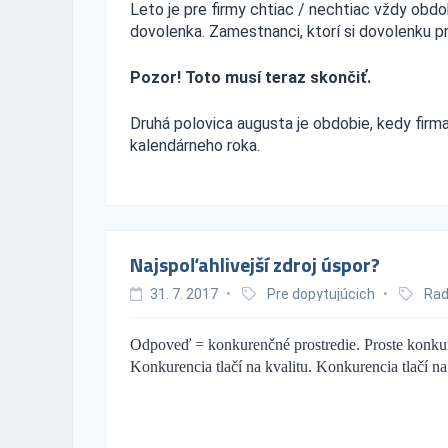
Leto je pre firmy chtiac / nechtiac vždy ob
dovolenka. Zamestnanci, ktorí si dovolenku pr
Pozor! Toto musí teraz skončiť.
Druhá polovica augusta je obdobie, kedy firma
kalendárneho roka.
Najspoľahlivejší zdroj úspor?
31. 7. 2017
•
Pre dopytujúcich
•
Rad
Odpoveď = konkurenčné prostredie. Proste konkure
Konkurencia tlačí na kvalitu. Konkurencia tlačí n