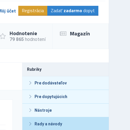
Registrácia
Zadať
zadarmo
dopyt
Môj účet
Hodnotenie
Magazín
79 865
hodnotení
Rubriky
Pre dodávateľov
Pre dopytujúcich
Nástroje
Rady a návody