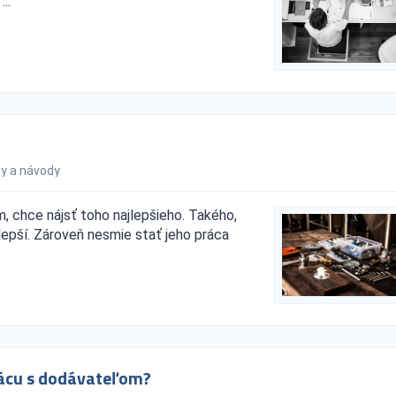
..
y a návody
, chce nájsť toho najlepšieho. Takého,
lepší. Zároveň nesmie stať jeho práca
rácu s dodávateľom?