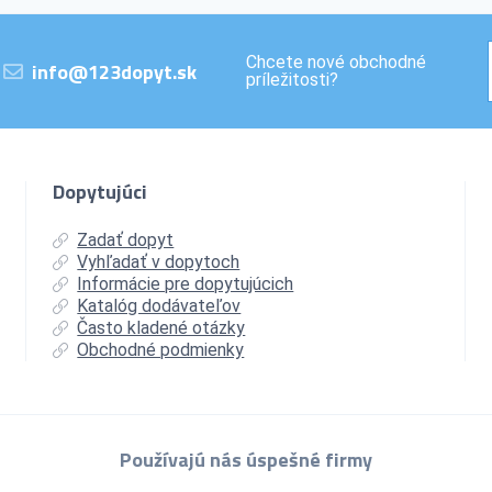
Chcete nové obchodné
info@123dopyt.sk
príležitosti?
Dopytujúci
Zadať dopyt
Vyhľadať v dopytoch
Informácie pre dopytujúcich
Katalóg dodávateľov
Často kladené otázky
Obchodné podmienky
Používajú nás úspešné firmy